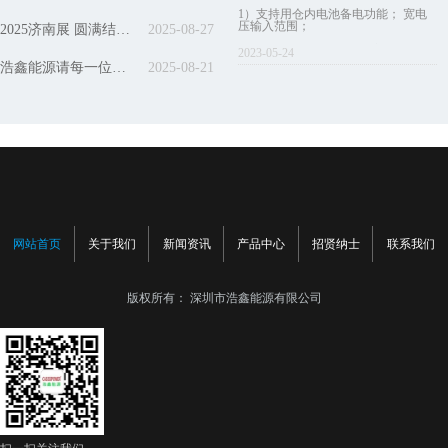
护、输入过压保护等功能；同时具备
1）支持用仓内电池备电功能； 宽电
交流输入电压实时上报功能。
压输入范围；
2025济南展 圆满结束，收获很多意向客户
2025-08-27
2) 自动识别电池类型，兼容48V/60V
2023-05-24
锂电池充电；
浩鑫能源请每一位职工喝秋天第一杯奶茶，杯中藏着关怀与祝福
2025-08-21
3) 带备电功能产品型号：CY-0096;
CY-0089; CY-0106; CY-0174; CY-0209;
CY-0189; CY-0162
网站首页
关于我们
新闻资讯
产品中心
招贤纳士
联系我们
版权所有：
深圳市浩鑫能源有限公司