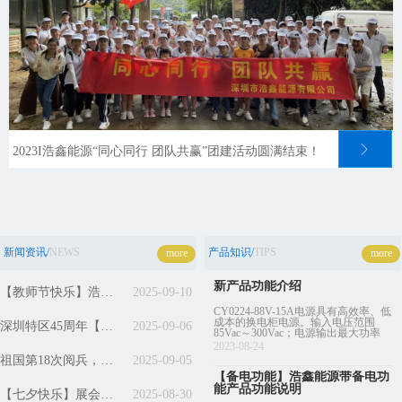
ꁕ
2023I浩鑫能源“同心同行 团队共赢”团建活动圆满结束！
新闻资讯/
NEWS
产品知识/
TIPS
more
more
新产品功能介绍
【教师节快乐】浩鑫能源致谢每一位星光【引路人和同行伙伴】
2025-09-10
CY0224-88V-15A电源具有高效率、低
成本的换电柜电源。输入电压范围
深圳特区45周年【浩鑫能源扎根特区16年】研发生产销售【换电柜电源和直充充电机】
2025-09-06
85Vac～300Vac；电源输出最大功率
1100W，最大电流15A，输出电压范
2023-08-24
围40V-88V，可匹配48V/60V/72V电
祖国第18次阅兵，我们公司组织职员一起观看，请全体员工吃下午茶庆祝抗日战争胜利80周年，特别感谢祖国和党
2025-09-05
池。此电源内置直流风扇强制风冷；
电源具有输出短路保护、反接保护、
【备电功能】浩鑫能源带备电功
输出过压过流保护、通讯中断保护、
能产品功能说明
【七夕快乐】展会客户到公司参观交流，我们方向一致，注定不会擦肩而过
2025-08-30
过温保护、输出防打火、输入欠压保