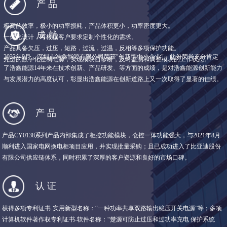
产品
极高的效率，极小的功率损耗，产品体积更小，功率密度更大。
成 就
一体化设计，可根据客户要求定制个性化的需求。
产品具备欠压，过压，短路，过流，过温，反相等多项保护功能。
2023年9月，深圳市浩鑫能源有限公司荣获"创新型中小企业"，此份荣誉充分肯定
先进的数字化控制电源，实现模块自诊断，及时监测和调整模块的工作状态。
了浩鑫能源14年来在技术创新、产品研发、等方面的成绩，是对浩鑫能源创新能力
与发展潜力的高度认可，彰显出浩鑫能源在创新道路上又一次取得了显著的佳绩。
产品
产品CY0138系列产品内部集成了柜控功能模块，仓控一体功能强大，与2021年8月
顺利进入国家电网换电柜项目应用，并实现批量采购；且已成功进入了比亚迪股份
有限公司供应链体系，同时积累了深厚的客户资源和良好的市场口碑。
认证
获得多项专利证书-实用新型名称：“一种功率共享双路输出稳压开关电源”等；多项
计算机软件著作权专利证书-软件名称：“楚源可防止过压和过功率充电 保护系统