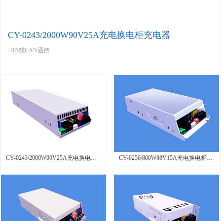
CY-0243/2000W90V25A充电换电柜充电器
-485或CAN通信
-远程软件升级
-48V/60V/72V电池专用
-高功率因数
-直流风扇强制散热
-金属外壳 I 坚固耐用
-实时监测交流输入电压且实时上报
-多重保护措施
- 适用于各种智能换电池柜等锂电池充电
CY-0243/2000W90V25A充电换电柜
CY-0256/800W88V15A充电换电柜充
充电器
电器