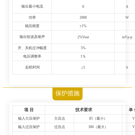
输出最小电流
0
A
功率
2000
W
稳压精度
±1%
输出纹波及噪声
2
%Vout
mVp-p
开、关机过冲幅度
5%
电压调整率
1％
起机时间
≤5
S
保护措施
项 目
技术要求
单
输入欠压保护
欠压点
85（最小）
V
输入过压保护
过压点
300（最大）
V