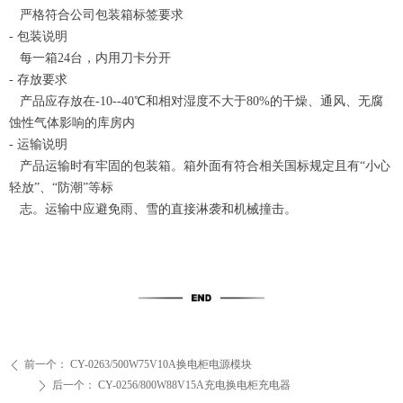
严格符合公司包装箱标签要求
- 包装说明
每一箱24台，内用刀卡分开
- 存放要求
产品应存放在-10--40℃和相对湿度不大于80%的干燥、通风、无腐
蚀性气体影响的库房内
- 运输说明
产品运输时有牢固的包装箱。箱外面有符合相关国标规定且有“小心
轻放”、“防潮”等标
志。运输中应避免雨、雪的直接淋袭和机械撞击。
前一个：
CY-0263/500W75V10A换电柜电源模块
ꄴ
后一个：
CY-0256/800W88V15A充电换电柜充电器
ꄲ