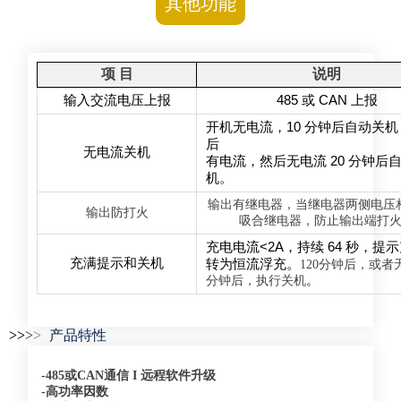
其他功能
项
目
说明
输入交流电压上报
485
或
CAN
上报
开机无电流，
10
分钟后自动关机
后
无电流关机
有电流，然后无电流
20
分钟后
机。
输出有继电器，当继电器两侧电压
输出防打火
吸合继电器，防止输出端打
充电电流
<2A
，持续
64
秒，提示
充满提示和关机
转
为恒流浮充。
120分钟后，或者
分钟后，执行关机
。
>
>
>
>
产品特性
-485或CAN通信 I 远程软件升级
-高功率因数