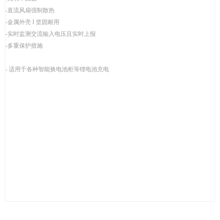
-直流风扇强制散热
-金属外壳 I 坚固耐用
-实时监测交流输入电压且实时上报
-多重保护措施
- 适用于各种智能换电池柜等锂电池充电