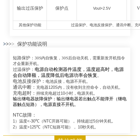
输出过压保护
保护点
Vout+2.5V
其他保护功能
过温保护、电池反接保护、通讯中断、充
>
>
>
>
保护功能说明
短路保护：
30S内自恢复，30S后自动关机，需重新发开机指令
才会重新开机。
电源自动检测器件温
度，温度超高时，电源
过温保护：
会自动降额，温度降低
后电源功率会恢复
。
电池反接保护：
电池反接，电源不开机。
通讯中断：
充电器
120S
内，没有收到主控命令，自动关机。
充电超时：
持续充电超过
10
小时，电源关机。
输出继电器故障保护：
输出继电器若出触点不能
弹开（继电
器触点短路），电源直接不开机。
NTC
故障：
1
）温度
<-30
℃（
NTC
开路可能）， 持续超过
5
分钟关机。
2
）温度
>125
℃（
NTC
短路可能），
10
秒关机。