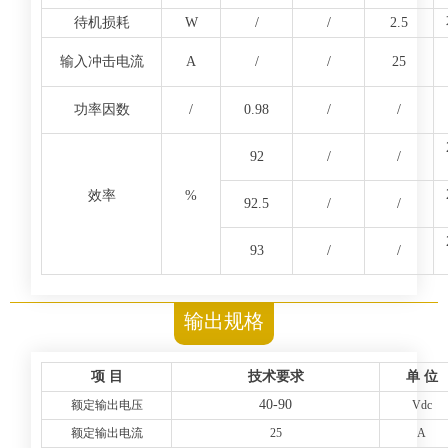
待机损耗
W
/
/
2.5
输入冲击电流
A
/
/
25
功率因数
/
0.98
/
/
92
/
/
效率
%
92.5
/
/
93
/
/
输出规格
项 目
技术要求
单 位
40-90
额定输出电压
Vdc
额定输出电流
25
A