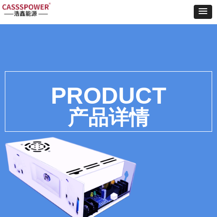
Control Render
Error!ControlType:productSlideBind,StyleName:Style1,ColorName:Item0,Message:
ControlType:productSlideBind Error:未将对象引用设置到对象的实例。
PRODUCT
产品详情