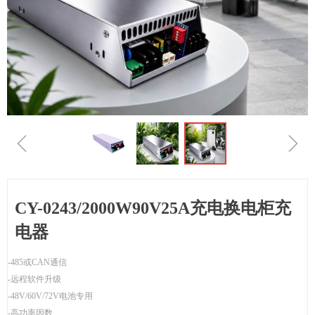
ꁆ
ꁇ
CY-0243/2000W90V25A充电换电柜充
电器
-485或CAN通信
-远程软件升级
-48V/60V/72V电池专用
-高功率因数