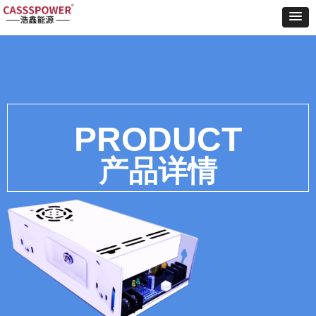
Control Render
Error!ControlType:productSlideBind,StyleName:Style1,ColorName:Item0,Message:
ControlType:productSlideBind Error:未将对象引用设置到对象的实例。
PRODUCT
产品详情