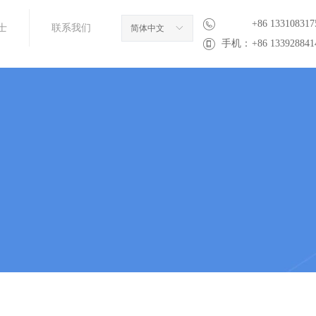
+86 133108317
士
联系我们
简体中文
ꀅ
手机：
+86 133928841